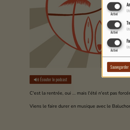
An
Uti
Activé
Tw
Uti
Activé
Fa
Uti
Activé
Sauvegarder
Écouter le podcast
C'est la rentrée, oui ... mais l'été n'est pas forcé
Viens le faire durer en musique avec le Baluch