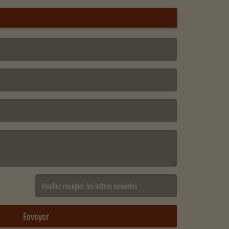
(Captcha invalide. )
Envoyer