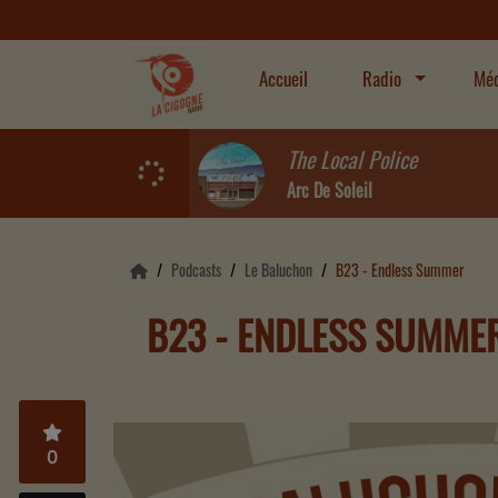
Accueil
Radio
Méd
The Local Police
Arc De Soleil
Podcasts
Le Baluchon
B23 - Endless Summer
B23 - ENDLESS SUMME
0