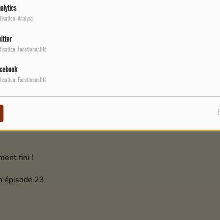
alytics
lisation: Analyse
itter
lisation: Fonctionnalité
cebook
lisation: Fonctionnalité
ment fini !
on épisode 23