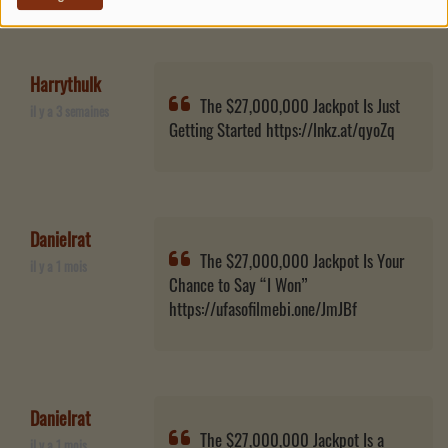
Harrythulk
The $27,000,000 Jackpot Is Just
il y a 3 semaines
Getting Started https://lnkz.at/qyoZq
Danielrat
The $27,000,000 Jackpot Is Your
il y a 1 mois
Chance to Say “I Won”
https://ufasofilmebi.one/JmJBf
Danielrat
The $27,000,000 Jackpot Is a
il y a 1 mois