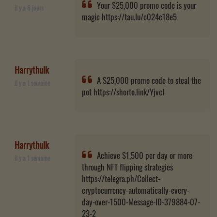
Your $25,000 promo code is your
il y a 6 jours
magic https://tau.lu/c024c18e5
Harrythulk
A $25,000 promo code to steal the
il y a 1 semaine
pot https://shorto.link/YjvcI
Harrythulk
Achieve $1,500 per day or more
il y a 1 semaine
through NFT flipping strategies
https://telegra.ph/Collect-
cryptocurrency-automatically-every-
day-over-1500-Message-ID-379884-07-
23-2