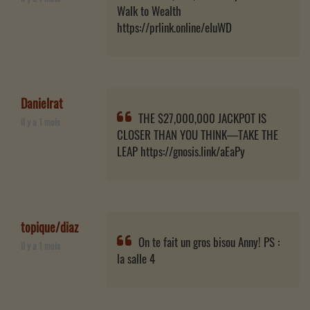
Walk to Wealth
https://prlink.online/eIuWD
Danielrat
THE $27,000,000 JACKPOT IS
il y a 1 mois
CLOSER THAN YOU THINK—TAKE THE
LEAP https://gnosis.link/aEaPy
topique/diaz
On te fait un gros bisou Anny! PS :
il y a 1 mois
la salle 4