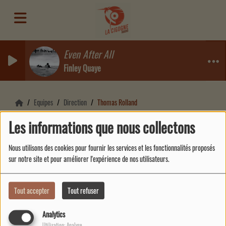
Even After All
Finley Quaye
Equipes
Direction
Thomas Rolland
Les informations que nous collectons
THOMAS ROLLAND
Nous utilisons des cookies pour fournir les services et les fonctionnalités proposés
sur notre site et pour améliorer l'expérience de nos utilisateurs.
Thomas Funk-born of house
Tout accepter
Tout refuser
Rolland, First of his name, rightful
King of the Music Lovers, the
Analytics
Unsilenced, Khal of the Drums,
Utilisation: Analyse