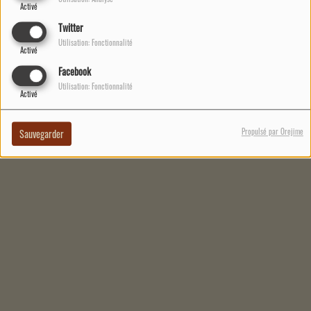
Spreader of Sounds and Father of
Activé
Storks.
Twitter
Utilisation: Fonctionnalité
Activé
Facebook
Utilisation: Fonctionnalité
Activé
Propulsé par Orejime
Sauvegarder